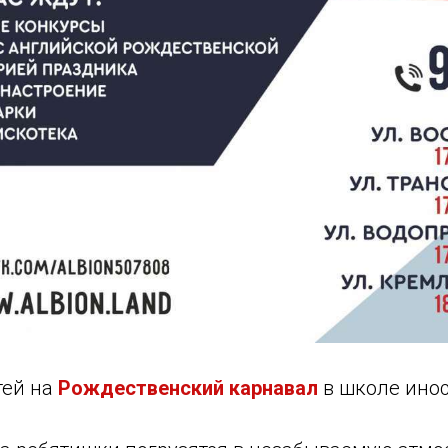
тей на
Рождественский карнавал
в школе ино