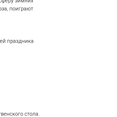
осферу зимних
оза, поиграют
ией праздника
венского стола.