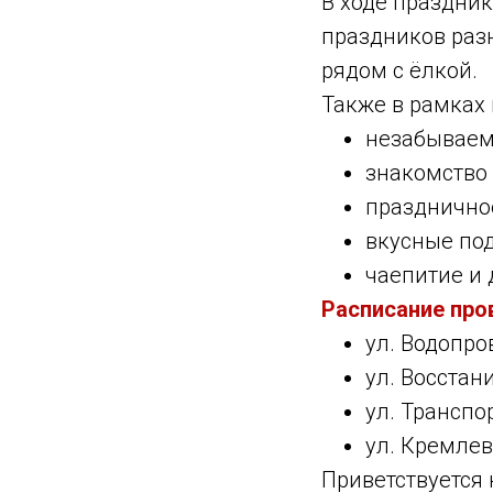
В ходе праздни
праздников разн
рядом с ёлкой.
Также в рамках 
незабываем
знакомство 
празднично
вкусные по
чаепитие и 
Расписание про
ул. Водопров
ул. Восстани
ул. Транспор
ул. Кремлевс
Приветствуется