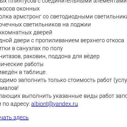
ых плинтусов с соединительными элементами
ткосов оконных
олка армстронг со светодиодными светильни
точечных светильников на лоджии
комнатных дверей
дной двери с пропиливанием верхнего откоса
тки в санузлах по полу
нитазов, раковин, поддона для вёдер
нические работы
ведён в таблице.
одимо заполнить только стоимость работ (услу
риалов!
лающих выполнить указанные виды работ зап
 по адресу:
albiont@yandex.ru
чать здесь