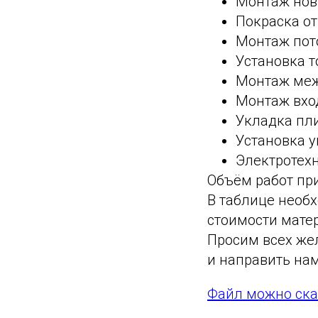
Монтаж нов
Покраска о
Монтаж пот
Установка 
Монтаж меж
Монтаж вхо
Укладка пли
Установка у
Электротех
Объём работ при
В таблице необх
стоимости мате
Просим всех же
и направить нам
Файл можно ска