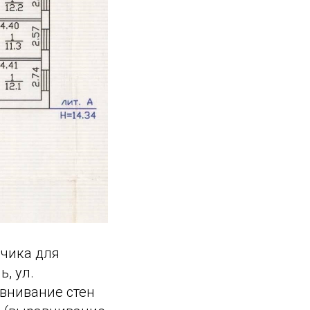
дчика для
, ул.
авнивание стен