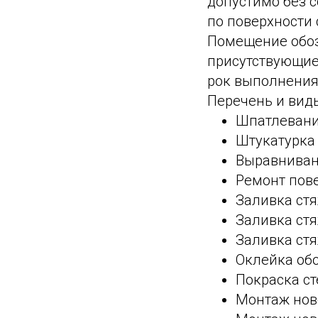
допустимо без 
по поверхности с
Помещение обоз
присутствующие
рок выполнения 
Перечень и виды
Шпатлевани
Штукатурка
Выравнивани
Ремонт пове
Заливка ст
Заливка ст
Заливка ст
Оклейка обо
Покраска ст
Монтаж нов