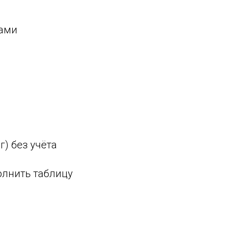
ками
г) без учёта
олнить таблицу